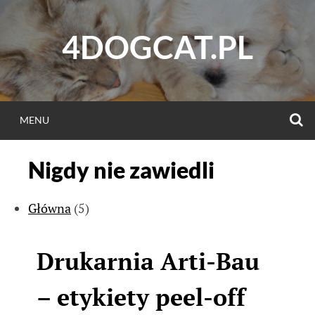
Skip
to
4DOGCAT.PL
content
S
MENU
Nigdy nie zawiedli
Główna
(5)
Drukarnia Arti-Bau
– etykiety peel-off